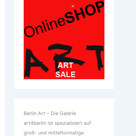
Berlin Art – Die Galerie
art4berlin ist spezialisiert auf
groß- und mittelformatige