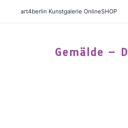
Zum
Inhalt
art4berlin Kunstgalerie OnlineSHOP
springen
Gemälde – D