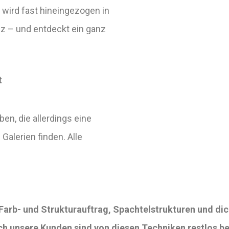
ird fast hineingezogen in
nz – und entdeckt ein ganz
t
en, die allerdings eine
 Galerien finden. Alle
Farb- und Strukturauftrag, Spachtelstrukturen und di
ch unsere Kunden sind von diesen Techniken restlos be