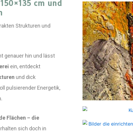
 150×135 cm und
m
trakten Strukturen und
ht genauer hin und lässt
erei
ein, entdeckt
kturen
und dick
ll pulsierender Energetik,
.
de Flächen – die
halten sich doch in