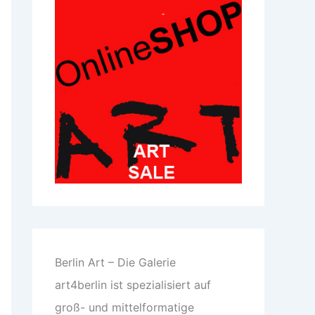
Berlin Art – Die Galerie
art4berlin ist spezialisiert auf
groß- und mittelformatige