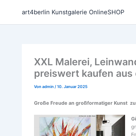
Zum
Inhalt
art4berlin Kunstgalerie OnlineSHOP
springen
XXL Malerei, Leinwand
preiswert kaufen aus 
Von
admin
/
10. Januar 2025
Große Freude an großformatiger Kunst z
G
g
Fo