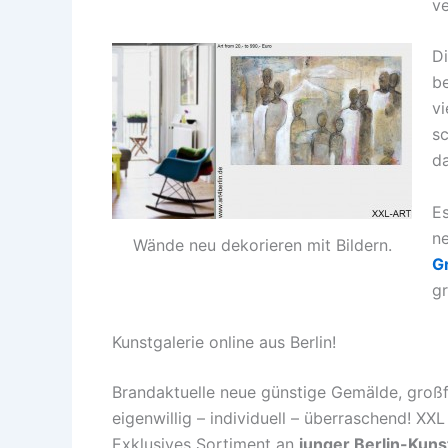
v
Di
b
vi
sc
da
Es
n
Wände neu dekorieren mit Bildern.
G
gr
Kunstgalerie online aus Berlin!
Brandaktuelle neue günstige Gemälde, großf
eigenwillig – individuell – überraschend! X
Exklusives Sortiment an
junger Berlin-Kuns