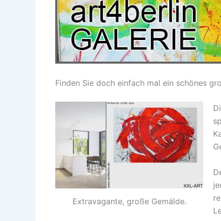
Finden Sie doch einfach mal ein schönes g
D
sp
K
G
D
j
r
Extravagante, große Gemälde.
Le