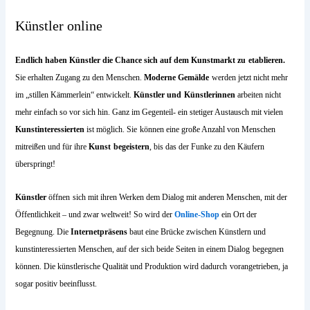
Künstler online
Endlich haben Künstler die Chance sich auf dem Kunstmarkt zu
etablieren.
Sie erhalten Zugang zu den Menschen.
Moderne Gemälde
werden jetzt nicht mehr
im „stillen Kämmerlein“ entwickelt.
Künstler und
Künstlerinnen
arbeiten nicht
mehr einfach so vor sich hin. Ganz im Gegenteil- ein stetiger Austausch mit vielen
Kunstinteressierten
ist möglich. Sie
können eine große Anzahl von Menschen
mitreißen und für ihre
Kunst
begeistern
, bis das der Funke zu den Käufern
überspringt!
Künstler
öffnen
sich mit ihren Werken dem Dialog mit anderen Menschen, mit der
Öffentlichkeit – und zwar weltweit! So wird der
Online-Shop
ein Ort der
Begegnung. Die
Internetpräsens
baut eine Brücke zwischen Künstlern und
kunstinteressierten Menschen, auf der sich beide Seiten in einem Dialog
begegnen
können. Die künstlerische Qualität und Produktion wird dadurch
vorangetrieben, ja
sogar positiv beeinflusst.