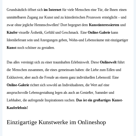
Grundsätzlich öffnet sich
im Internet
für viele Menschen eine Tür, die Ihnen
einen
unmittelbaren Zugang zur Kunst und zu künstlerischen Prozessen
ermöglicht – und
zwar ohne jegliche Hemmschwellen! Dort begegnet dem
Kunstinteressierten
und
Käufer
visuelle Ästhetik, Gefühl und Geschmack.
Eine
Online-Galerie
kann
Ideenlieferant sein und Anregungen geben, Wohn-und Lebensräume mit einzigartiger
Kunst
noch schöner zu gestalten.
Das alles
vereinigt sich zu einer traumhaften Erlebniswelt. Diese
Onlinewelt
führt
die
Menschen zusammen, die eines gemeinsam haben: die Liebe zum Edlen und
Exklusiven; aber auch die Freude an einem ganz individuellen Lebensstil. Eine
Online-Galerie
richtet sich sowohl an Individualisten, die Wert auf eine
anspruchsvolle Lebensgestaltung legen als auch an Genießer, Sammler und
Liebhaber, die aufregende Inspirationen suchen.
Das ist ein großartiges
Kunst-
Kauferlebnis!
Einzigartige Kunstwerke im Onlineshop