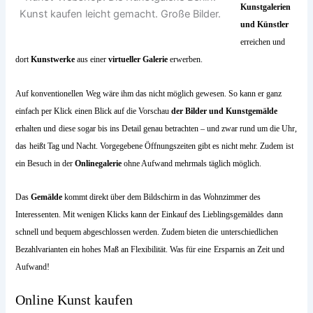
Kunstgalerien
Kunst kaufen leicht gemacht. Große Bilder.
und Künstler
erreichen und
dort
Kunstwerke
aus einer
virtueller Galerie
erwerben.
Auf konventionellen
Weg wäre ihm das nicht möglich gewesen. So kann er ganz
einfach per Klick
einen Blick auf die Vorschau
der Bilder und Kunstgemälde
erhalten und
diese sogar bis ins Detail genau betrachten – und zwar rund um die Uhr,
das
heißt Tag und Nacht. Vorgegebene Öffnungszeiten gibt es nicht mehr. Zudem
ist
ein Besuch in der
Onlinegalerie
ohne Aufwand mehrmals täglich möglich.
Das
Gemälde
kommt direkt über dem Bildschirm in das Wohnzimmer des
Interessenten. Mit wenigen Klicks kann der Einkauf des Lieblingsgemäldes
dann
schnell und bequem abgeschlossen werden. Zudem bieten die
unterschiedlichen
Bezahlvarianten ein hohes Maß an Flexibilität. Was für eine
Ersparnis an Zeit und
Aufwand!
Online Kunst kaufen