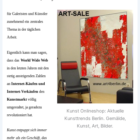
für Galeristen und Künstler
zunehmend ein
zentrales
Thema in der täglichen
Arbeit.
Eigentlich kann man sagen,
dass das
World Wide Web
in den letzten Jahren mit den
stetig ansteigenden Zahlen
an
Internet-Käufen und
Internet-Verkäufen
den
Kunstmarkt
völlig
umgestaltet, ja geradezu
Kunst Onlineshop: Aktuelle
revolutioniert hat.
Kunsttrends Berlin. Gemälde,
Kunst, Art, Bilder.
Kunst entpuppt sich immer
mehr
als ein Geschäft, das