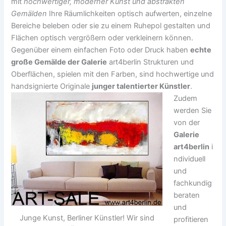
mit
hochwertiger, moderner Kunst und abstrakten
Gemälden
Ihre Räumlichkeiten optisch aufwerten, einzelne
Bereiche beleben oder sie zu einem Ruhepol gestalten und
Flächen optisch vergrößern oder verkleinern können.
Gegenüber einem einfachen Foto oder Druck haben
echte
große Gemälde der Galerie
art4berlin Strukturen und
Oberflächen, spielen mit den Farben, sind hochwertige und
handsignierte Originale
junger talentierter Künstler
.
Zudem
werden Sie
von der
Galerie
art4berlin
i
ndividuell
und
fachkundig
beraten
und
Junge Kunst, Berliner Künstler! Wir sind
profitieren