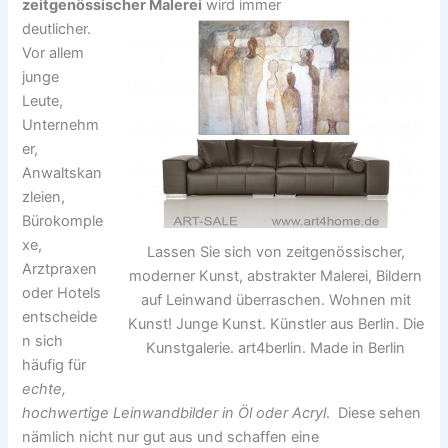
zeitgenössischer Malerei
wird immer
deutlicher.
Vor allem
junge
Leute,
Unternehm
er,
Anwaltskan
zleien,
Bürokomple
xe,
Lassen Sie sich von zeitgenössischer,
Arztpraxen
moderner Kunst, abstrakter Malerei, Bildern
oder Hotels
auf Leinwand überraschen. Wohnen mit
entscheide
Kunst! Junge Kunst. Künstler aus Berlin. Die
n sich
Kunstgalerie. art4berlin. Made in Berlin
häufig für
echte,
hochwertige Leinwandbilder in Öl oder Acryl
. Diese sehen
nämlich nicht nur gut aus und schaffen eine