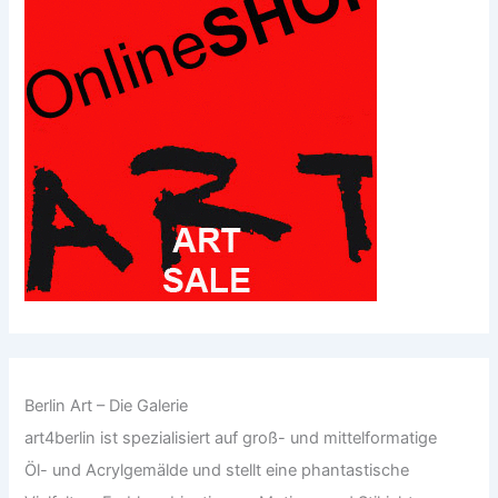
Berlin Art – Die Galerie
art4berlin ist spezialisiert auf groß- und mittelformatige
Öl- und Acrylgemälde und stellt eine phantastische