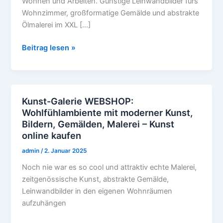
Wohnen und Arbeiten. Günstige Leinwandbilder fürs
preiswert
Wohnzimmer, großformatige Gemälde und abstrakte
kaufen
Ölmalerei im XXL […]
aus
der
Beitrag lesen »
Kunstgalerie
Kunst-Galerie WEBSHOP:
Kunst-
Wohlfühlambiente mit moderner Kunst,
Galerie
Bildern, Gemälden, Malerei – Kunst
WEBSHOP:
online kaufen
Wohlfühlambiente
mit
admin
/
2. Januar 2025
moderner
Noch nie war es so cool und attraktiv echte Malerei,
Kunst,
zeitgenössische Kunst, abstrakte Gemälde,
Bildern,
Leinwandbilder in den eigenen Wohnräumen
Gemälden,
aufzuhängen
Malerei
–