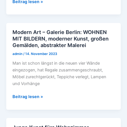
Beitrag lesen »
Kunst
online
kaufen
Modern Art – Galerie Berlin: WOHNEN
Modern
MIT BILDERN, moderner Kunst, großen
Art
Gemälden, abstrakter Malerei
–
Galerie
admin
/
14. November 2023
Berlin:
Man ist schon längst in die neuen vier Wände
WOHNEN
eingezogen, hat Regale zusammengeschraubt,
MIT
Möbel zurechtgerückt, Teppiche verlegt, Lampen
BILDERN,
und Vorhänge
moderner
Kunst,
Beitrag lesen »
großen
Gemälden,
abstrakter
Malerei