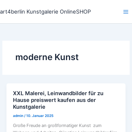
Zum
Inhalt
art4berlin Kunstgalerie OnlineSHOP
springen
moderne Kunst
XXL Malerei, Leinwandbilder für zu
XXL
Hause preiswert kaufen aus der
Malerei,
Kunstgalerie
Leinwandbilder
für
admin
/
10. Januar 2025
zu
Große Freude an großformatiger Kunst zum
Hause