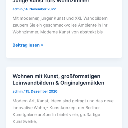
Junge Kunst fürs Wohnzimmer
Junge
Kunst
admin
/
4. November 2022
fürs
Mit moderner, junger Kunst und XXL Wandbildern
Wohnzimmer
zaubern Sie ein geschmackvolles Ambiente in Ihr
Wohnzimmer. Moderne Kunst von abstrakt bis
Beitrag lesen »
Wohnen mit Kunst, großformatigen
Wohnen
Leinwandbildern & Originalgemälden
mit
Kunst,
admin
/
15. Dezember 2020
großformatigen
Modern Art, Kunst, Ideen sind gefragt und das neue,
Leinwandbildern
innovative Wohn,- Kunstkonzept der Berliner
&
Kunstgalerie art4berlin bietet viele, großartige
Originalgemälden
Kunstwerke,